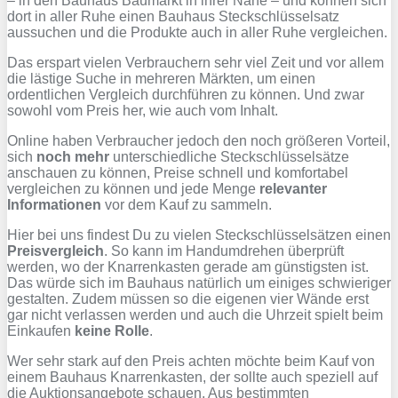
– in den Bauhaus Baumarkt in ihrer Nähe – und können sich
dort in aller Ruhe einen Bauhaus Steckschlüsselsatz
aussuchen und die Produkte auch in aller Ruhe vergleichen.
Das erspart vielen Verbrauchern sehr viel Zeit und vor allem
die lästige Suche in mehreren Märkten, um einen
ordentlichen Vergleich durchführen zu können. Und zwar
sowohl vom Preis her, wie auch vom Inhalt.
Online haben Verbraucher jedoch den noch größeren Vorteil,
sich
noch mehr
unterschiedliche Steckschlüsselsätze
anschauen zu können, Preise schnell und komfortabel
vergleichen zu können und jede Menge
relevanter
Informationen
vor dem Kauf zu sammeln.
Hier bei uns findest Du zu vielen Steckschlüsselsätzen einen
Preisvergleich
. So kann im Handumdrehen überprüft
werden, wo der Knarrenkasten gerade am günstigsten ist.
Das würde sich im Bauhaus natürlich um einiges schwieriger
gestalten. Zudem müssen so die eigenen vier Wände erst
gar nicht verlassen werden und auch die Uhrzeit spielt beim
Einkaufen
keine Rolle
.
Wer sehr stark auf den Preis achten möchte beim Kauf von
einem Bauhaus Knarrenkasten, der sollte auch speziell auf
die Auktionsangebote schauen. Aus bestimmten