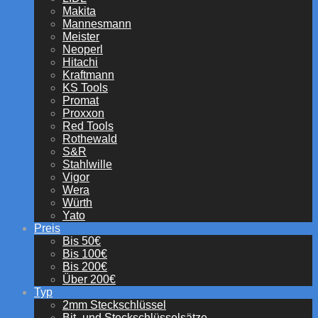
Makita
Mannesmann
Meister
Neoperl
Hitachi
Kraftmann
KS Tools
Promat
Proxxon
Red Tools
Rothewald
S&R
Stahlwille
Vigor
Wera
Würth
Yato
Preis
Bis 50€
Bis 100€
Bis 200€
Über 200€
Typ
2mm Steckschlüssel
Bit- und Steckschlüsselsätze