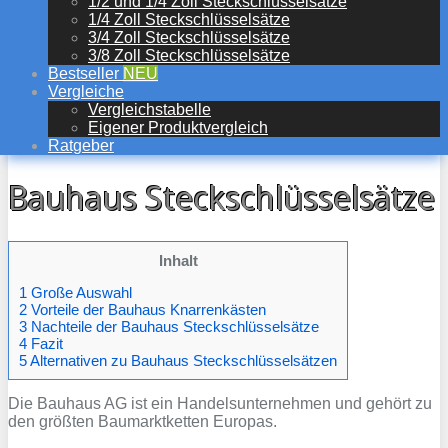
1/2 und 1/4 Zoll Steckschlüsselsätze
1/4 Zoll Steckschlüsselsätze
3/4 Zoll Steckschlüsselsätze
3/8 Zoll Steckschlüsselsätze
Bestseller
NEU
Vergleiche
Vergleichstabelle
Eigener Produktvergleich
Ratgeber
Bauhaus Steckschlüsselsätze
Inhalt
1 Große Auswahl
2 Vorteile der Bauhaus Knarrenkästen
3 Nachteile der Bauhaus Steckschlüsselsätze
4 Fazit
5 Alternativen zu Bauhaus Steckschlüsselsätzen
Die Bauhaus AG ist ein Handelsunternehmen und gehört zu
den größten Baumarktketten Europas.