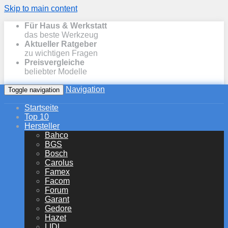
Skip to main content
Für Haus & Werkstatt
das beste Werkzeug
Aktueller Ratgeber
zu wichtigen Fragen
Preisvergleiche
beliebter Modelle
Navigation
Toggle navigation
Startseite
Top 10
Hersteller
Bahco
BGS
Bosch
Carolus
Famex
Facom
Forum
Garant
Gedore
Hazet
LIDL