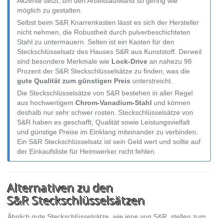
Akzente setzt, um den Arbeitsaufwand so gering wie
möglich zu gestalten.
Selbst beim S&R Knarrenkasten lässt es sich der Hersteller
nicht nehmen, die Robustheit durch pulverbeschichteten
Stahl zu untermauern. Selten ist ein Kasten für den
Steckschlüsselsatz des Hauses S&R aus Kunststoff. Derweil
sind besondere Merkmale wie
Lock-Drive
an nahezu 98
Prozent der S&R Steckschlüsselsätze zu finden, was die
gute Qualität zum günstigen Preis
unterstreicht.
Die Steckschlüsselsätze von S&R bestehen in aller Regel
aus hochwertigem
Chrom-Vanadium-Stahl
und können
deshalb nur sehr schwer rosten. Steckschlüsselsätze von
S&R haben es geschafft, Qualität sowie Leistungsvielfalt
und günstige Preise im Einklang miteinander zu verbinden.
Ein S&R Steckschlüsselsatz ist sein Geld wert und sollte auf
der Einkaufsliste für Heimwerker nicht fehlen.
Alternativen zu den
S&R Steckschlüsselsätzen
Ähnlich gute Steckschlüsselsätze, wie jene von S&R, stellen zum