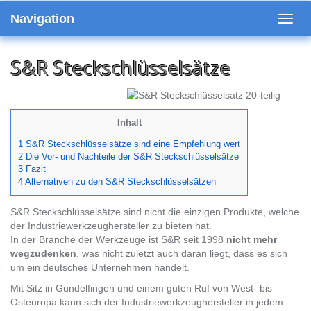
Skip
Navigation
to
Toggl
main
navig
content
S&R Steckschlüsselsätze
Inhalt
1 S&R Steckschlüsselsätze sind eine Empfehlung wert
2 Die Vor- und Nachteile der S&R Steckschlüsselsätze
3 Fazit
4 Alternativen zu den S&R Steckschlüsselsätzen
S&R Steckschlüsselsätze sind nicht die einzigen Produkte, welche
der Industriewerkzeughersteller zu bieten hat.
In der Branche der Werkzeuge ist S&R seit 1998
nicht mehr
wegzudenken
, was nicht zuletzt auch daran liegt, dass es sich
um ein deutsches Unternehmen handelt.
Mit Sitz in Gundelfingen und einem guten Ruf von West- bis
Osteuropa kann sich der Industriewerkzeughersteller in jedem