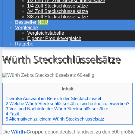
1/2 und 1/4 Zoll Steckschlüsselsätze
1/4 Zoll Steckschlüsselsätze
3/4 Zoll Steckschlüsselsätze
3/8 Zoll Steckschlüsselsätze
Bestseller
NEU
Vergleiche
Vergleichstabelle
Eigener Produktvergleich
Ratgeber
Würth Steckschlüsselsätze
Inhalt
1 Große Auswahl im Bereich der Steckschlüssel
2 Welche Würth Steckschlüsselsätze sind online zu erwerben?
3 Vor- und Nachteile der Würth Steckschlüsselsätze
4 Fazit
5 Alternativen zu einem Würth Steckschlüsselsatz
Die
Würth
-Gruppe
gehört deutschlandweit zu den 500 größt