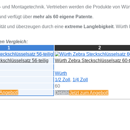
s- und Montagetechnik. Vertrieben werden die Produkte von Wü
und verfügt über
mehr als 60 eigene Patente
.
ität und überzeugen durch eine
extreme Langlebigkeit
. Würth
en Vergleich:
1
2
kschlüsselsatz 56-teilig
Würth Zebra Steckschlüsselsatz 60-t
Würth
1/2 Zoll
,
1/4 Zoll
60
Angebot!
Details
Jetzt zum
Angebot!