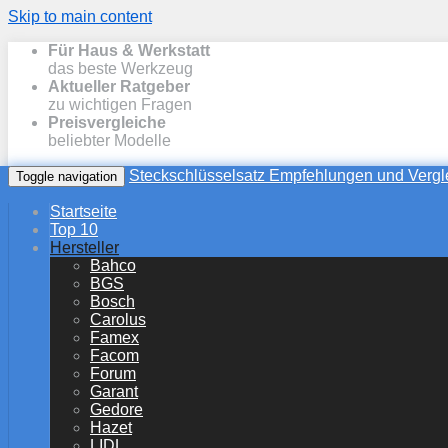
Skip to main content
Für Haus & Werkstatt
das beste Werkzeug
Aktueller Ratgeber
zu wichtigen Fragen
Preisvergleiche
beliebter Modelle
Steckschlüsselsatz Empfehlungen und Vergl
Toggle navigation
Startseite
Top 10
Hersteller
Bahco
BGS
Bosch
Carolus
Famex
Facom
Forum
Garant
Gedore
Hazet
LIDL