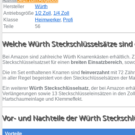
Details
Jetzt zum
Angebot!
Hersteller
Würth
Antriebsgröße
1/2 Zoll
,
1/4 Zoll
Klasse
Heimwerker
,
Profi
Teile
56
Welche Würth Steckschlüsselsätze sind
Bei Amazon sind zahlreiche Würth Knarrenkästen erhältlich. Zu
Steckschlüsselsatzset für einen
breiten Einsatzbereich
, sow
Die im Set enthaltenen Knarren sind
feinverzahnt
mit 72 Zähn
in aller Regel begeistert von den Steckschlüsselsätzen der M
Ein weiterer
Würth Steckschlüsselsatz
, der bei Amazon erhä
Verlängerungen sowie 13 Steckschlüsseleinsätzen in den Zoll
Hartschaumeinlage und Klemmeffekt.
Vor- und Nachteile der Würth Steckschl
Vorteile