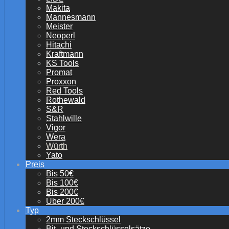
Makita
Mannesmann
Meister
Neoperl
Hitachi
Kraftmann
KS Tools
Promat
Proxxon
Red Tools
Rothewald
S&R
Stahlwille
Vigor
Wera
Würth
Yato
Preis
Bis 50€
Bis 100€
Bis 200€
Über 200€
Typ
2mm Steckschlüssel
Bit- und Steckschlüsselsätze