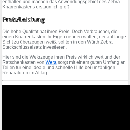
enthalten und machen das Anwendungsgebiet des Zebra
Knarrenkastens erstaunlich groß.
Preis/Leistung
Die hohe Qualität hat ihren Preis. Doch Verbraucher, die
einen Knarrenkasten ihr Eigen nennen wollen, der auf lange
Sicht zu überzeugen weiß, sollten in den Würth Zebra
Steckschlüsselsatz investieren.
Hier sind die Wekrzeuge ihren Preis wirklich wert und der
Ratschenkasten von
Wera
sorgt mit einem guten Umfang an
Teilen für eine ideale und schnelle Hilfe bei unzähligen
Reparaturen im Alltag.