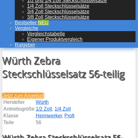
1/2 und 1/4 Zoll Steckschlüsselsätze
1/4 Zoll Steckschlüsselsätze
3/4 Zoll Steckschlüsselsätze
3/8 Zoll Steckschlüsselsätze
Bestseller
NEU
Vergleiche
Vergleichstabelle
Eigener Produktvergleich
Ratgeber
Würth Zebra
Steckschlüsselsatz 56-teilig
Jetzt zum
Angebot!
Hersteller
Würth
Antriebsgröße
1/2 Zoll
,
1/4 Zoll
Klasse
Heimwerker
,
Profi
Teile
56
Würth Zebra Steckschlüsselsatz 56-