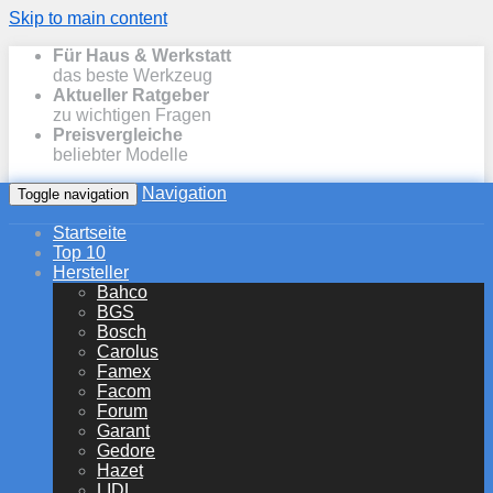
Skip to main content
Für Haus & Werkstatt
das beste Werkzeug
Aktueller Ratgeber
zu wichtigen Fragen
Preisvergleiche
beliebter Modelle
Navigation
Toggle navigation
Startseite
Top 10
Hersteller
Bahco
BGS
Bosch
Carolus
Famex
Facom
Forum
Garant
Gedore
Hazet
LIDL