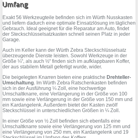
Umfang
Exakt 56 Werkzeugteile befinden sich im Würth Nusskasten
und liefern dadurch eine optimale Einsatzlösung im täglichen
Gebrauch. Ideal geeignet für die Reparatur am Auto, findet
der Steckschlüsselsatzkasten schnell seinen Platz in jeder
Garage.
Auch im Keller kann der Würth Zebra Steckschlüsselsatz
überzeugende Dienste leisten. Sowohl Werkzeuge in der
Größe ¼“, als auch ½“ finden sich im aufklappbaren Koffer,
der aus stabilem Metall gefertigt wurde, wider.
Die beigelegten Knarren bieten eine praktische
Drehteller-
Umschaltung
. Im Würth Zebra Ratschenkasten befinden
sich in der Ausführung ¼ Zoll, eine hochwertige
Umschaltknarre, eine Verlängerung in der Größe von 100
mm sowie eine Verlängerung in der Größe von 150 mm und
ein Kardangelenk. Außerdem bietet der Kasten zwölf
Steckschlüssel in unterschiedlichen Größen in ¼ Zoll.
In einer Größe von ½ Zoll befinden sich ebenfalls eine
Umschaltknarre sowie eine Verlängerung von 125 mm und
eine Verlängerung von 250 mm, ein Kardangelenk und 19
Steckschlüssel im Umfang des Koffers.