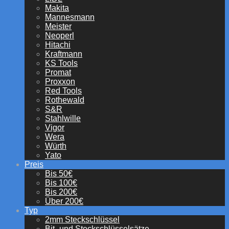
Makita
Mannesmann
Meister
Neoperl
Hitachi
Kraftmann
KS Tools
Promat
Proxxon
Red Tools
Rothewald
S&R
Stahlwille
Vigor
Wera
Würth
Yato
Preis
Bis 50€
Bis 100€
Bis 200€
Über 200€
Typ
2mm Steckschlüssel
Bit- und Steckschlüsselsätze