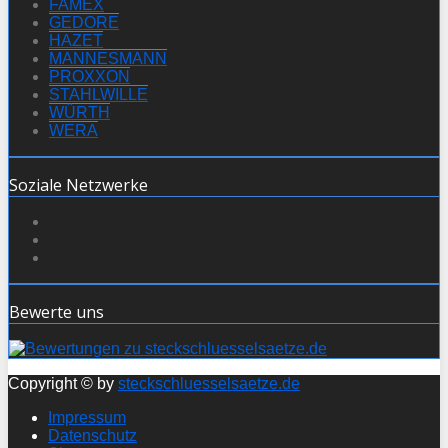
FAMEX
GEDORE
HAZET
MANNESMANN
PROXXON
STAHLWILLE
WÜRTH
WERA
Soziale Netzwerke
Bewerte uns
Copyright © by
steckschluesselsaetze.de
Impressum
Datenschutz