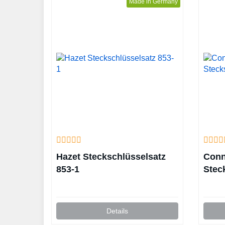
Made in Germany
Hazet Steckschlüsselsatz
Conn
853-1
Stec
Details