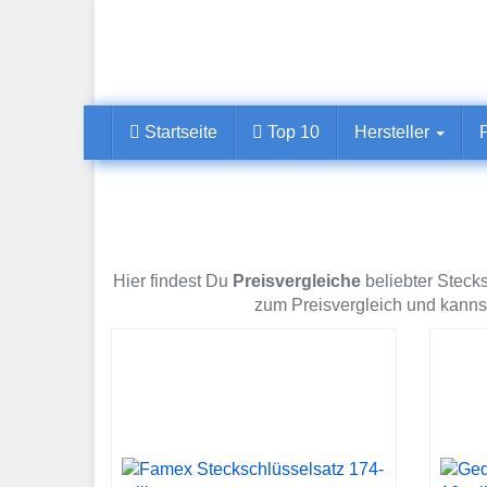
Skip
to
main
content
Startseite
Top 10
Hersteller
Hier findest Du
Preisvergleiche
beliebter Steck
zum Preisvergleich und kanns