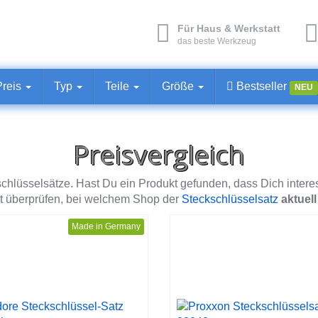
Für Haus & Werkstatt
das beste Werkzeug
Preis
Typ
Teile
Größe
Bestseller
NEU
Preisvergleich
schlüsselsätze. Hast Du ein Produkt gefunden, dass Dich interess
t überprüfen, bei welchem Shop der
Steckschlüsselsatz
aktuell
Made in Germany