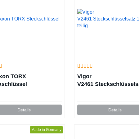
xon TORX
Vigor
kschlüssel
V2461 Steckschlüssels
172-teilig
Details
Details
Made in Germany