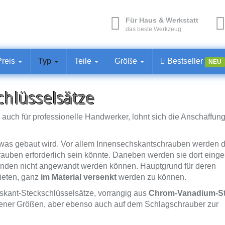
Für Haus & Werkstatt
das beste Werkzeug
Preis
Typ
Teile
Größe
Bestseller
NEU
hlüsselsätze
uch für professionelle Handwerker, lohnt sich die Anschaffung
twas gebaut wird. Vor allem Innensechskantschrauben werden d
auben erforderlich sein könnte. Daneben werden sie dort einges
nden nicht angewandt werden können. Hauptgrund für deren
ieten, ganz
im Material versenkt
werden zu können.
kant-Steckschlüsselsätze, vorrangig aus
Chrom-Vanadium-St
iedener Größen, aber ebenso auch auf dem Schlagschrauber zur