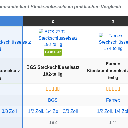
nensechskant-Steckschlüsseln im praktischen Vergleich:
2
3
Bestseller
Famex
BGS Steckschlüsselsatz
üsselsatz
Steckschlüsselsatz
192-teilig
g
teilig
BGS
Famex
,
3/8 Zoll
1/2 Zoll
,
1/4 Zoll
,
3/8 Zoll
1/2 Zoll
,
1/4 Zol
192
174