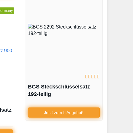
Germany
BGS Steckschlüsselsatz
192-teilig
lsatz
Jetzt zum
Angebot!