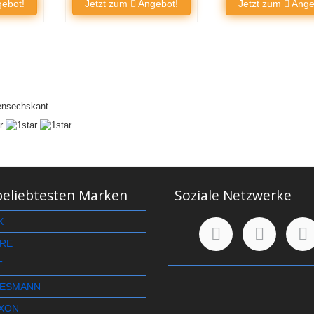
ebot!
Jetzt zum
Angebot!
Jetzt zum
Ange
ensechskant
beliebtesten Marken
Soziale Netzwerke
X
RE
T
ESMANN
XON