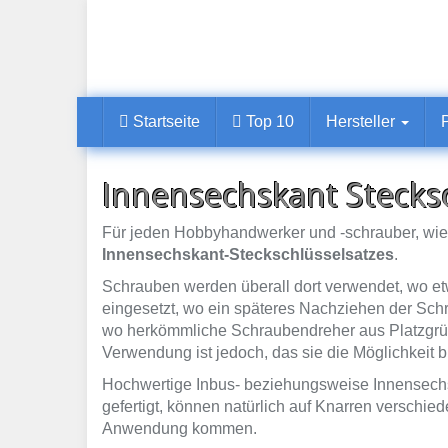
Skip
to
main
content
Startseite
Top 10
Hersteller
Innensechskant Stecksc
Für jeden Hobbyhandwerker und -schrauber, wie a
Innensechskant-Steckschlüsselsatzes
.
Schrauben werden überall dort verwendet, wo e
eingesetzt, wo ein späteres Nachziehen der Schr
wo herkömmliche Schraubendreher aus Platzgrü
Verwendung ist jedoch, das sie die Möglichkeit b
Hochwertige Inbus- beziehungsweise Innensechs
gefertigt, können natürlich auf Knarren versch
Anwendung kommen.