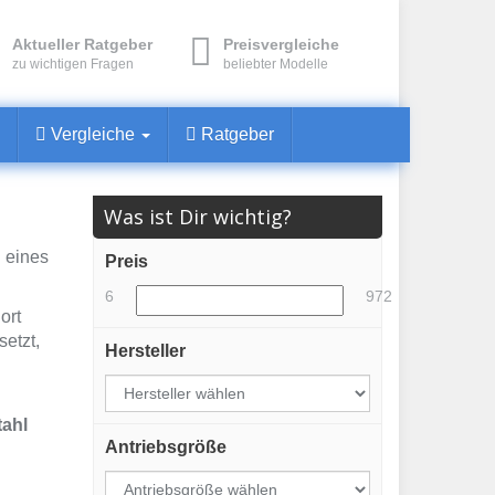
Aktueller Ratgeber
Preisvergleiche
zu wichtigen Fragen
beliebter Modelle
Vergleiche
Ratgeber
Was ist Dir wichtig?
 eines
Preis
6
972
ort
etzt,
Hersteller
ahl
Antriebsgröße