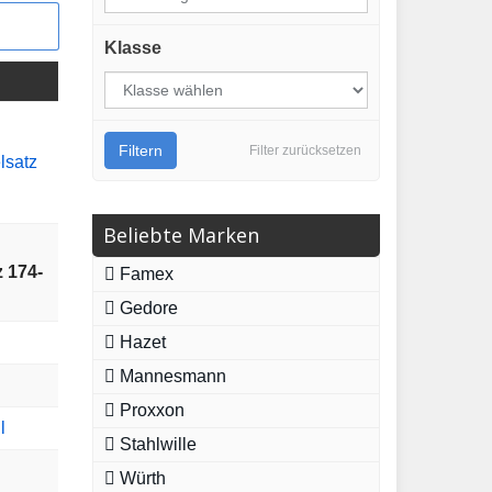
Klasse
Filtern
Filter zurücksetzen
Beliebte Marken
 174-
Famex
Gedore
Hazet
Mannesmann
Proxxon
l
Stahlwille
Würth