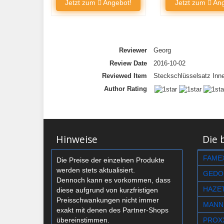
Jetzt zum
Angebot!
Jetzt zum
Ang
Summary
Reviewer
Georg
Review Date
2016-10-02
Reviewed Item
Steckschlüsselsatz Inn
Author Rating
Hinweise
Die 
FAME
Die Preise der einzelnen Produkte
werden stets aktualisiert.
GEDO
Dennoch kann es vorkommen, dass
HAZE
diese aufgrund von kurzfristigen
Preisschwankungen nicht immer
MANN
exakt mit denen des Partner-Shops
übereinstimmen.
PROX