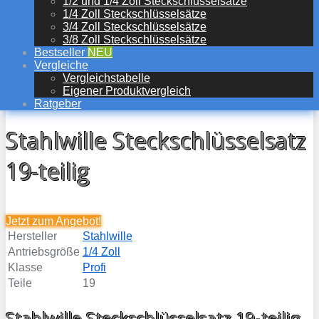
1/2 und 1/4 Zoll Steckschlüsselsätze
1/4 Zoll Steckschlüsselsätze
3/4 Zoll Steckschlüsselsätze
3/8 Zoll Steckschlüsselsätze
Bestseller
NEU
Vergleiche
Vergleichstabelle
Eigener Produktvergleich
Ratgeber
Stahlwille Steckschlüsselsatz
19-teilig
Jetzt zum
Angebot!
Hersteller
Stahlwille
Antriebsgröße
1/4 Zoll
Klasse
Profi
Teile
19
Stahlwille Steckschlüsselsatz 19-teilig