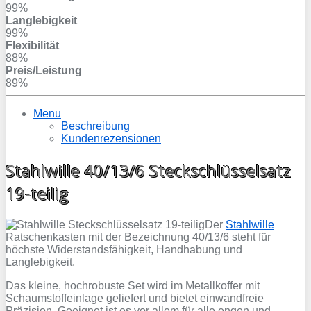
99%
Langlebigkeit
99%
Flexibilität
88%
Preis/Leistung
89%
Menu
Beschreibung
Kundenrezensionen
Stahlwille 40/13/6 Steckschlüsselsatz
19-teilig
Der
Stahlwille
Ratschenkasten mit der Bezeichnung 40/13/6 steht für
höchste Widerstandsfähigkeit, Handhabung und
Langlebigkeit.
Das kleine, hochrobuste Set wird im Metallkoffer mit
Schaumstoffeinlage geliefert und bietet einwandfreie
Präzision. Geeignet ist es vor allem für alle engen und