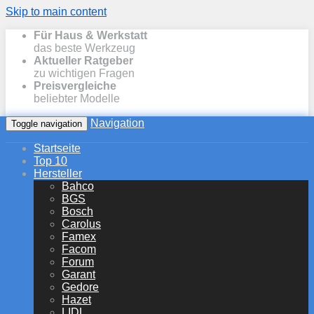
Skip to main content
Für Haus & Werkstatt
das beste Werkzeug
Aktueller Ratgeber
zu wichtigen Fragen
Preisvergleiche
beliebter Modelle
Navigation
Toggle navigation
Startseite
Top 10
Hersteller
Bahco
BGS
Bosch
Carolus
Famex
Facom
Forum
Garant
Gedore
Hazet
LIDL