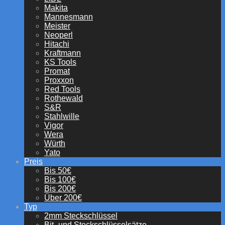
Makita
Mannesmann
Meister
Neoperl
Hitachi
Kraftmann
KS Tools
Promat
Proxxon
Red Tools
Rothewald
S&R
Stahlwille
Vigor
Wera
Würth
Yato
Preis
Bis 50€
Bis 100€
Bis 200€
Über 200€
Typ
2mm Steckschlüssel
Bit- und Steckschlüsselsätze