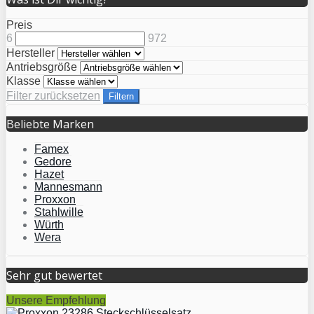
Preis
6
972
Hersteller
Antriebsgröße
Klasse
Filter zurücksetzen
Filtern
Beliebte Marken
Famex
Gedore
Hazet
Mannesmann
Proxxon
Stahlwille
Würth
Wera
Sehr gut bewertet
Unsere Empfehlung