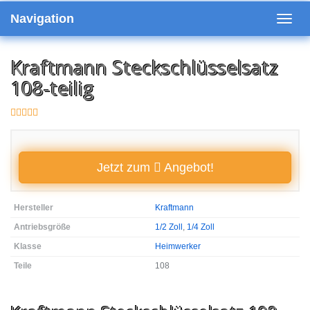
Skip
Navigation
to
Toggl
main
navig
content
Kraftmann Steckschlüsselsatz
108-teilig
Jetzt zum
Angebot!
Hersteller
Kraftmann
Antriebsgröße
1/2 Zoll
,
1/4 Zoll
Klasse
Heimwerker
Teile
108