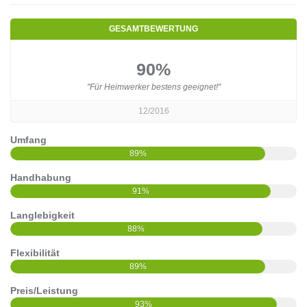
GESAMTBEWERTUNG
90%
"Für Heimwerker bestens geeignet!"
12/2016
Umfang
89%
Handhabung
91%
Langlebigkeit
88%
Flexibilität
89%
Preis/Leistung
93%