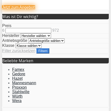
Jetzt zum
Angebot!
Was ist Dir wichtig?
Preis
6
972
Hersteller
Antriebsgröße
Klasse
Filter zurücksetzen
Filtern
Beliebte Marken
Famex
Gedore
Hazet
Mannesmann
Proxxon
Stahlwille
Würth
Wera