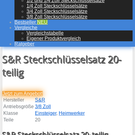
1/2 und 1/4 Zoll Steckschlüsselsätze
1/4 Zoll Steckschlüsselsätze
3/4 Zoll Steckschlüsselsätze
3/8 Zoll Steckschlüsselsätze
Bestseller
NEU
Vergleiche
Vergleichstabelle
Eigener Produktvergleich
Ratgeber
S&R Steckschlüsselsatz 20-
teilig
Jetzt zum
Angebot!
Hersteller
S&R
Antriebsgröße
3/8 Zoll
Klasse
Einsteiger
,
Heimwerker
Teile
20
S&R Steckschlüsselsatz 20-teilig