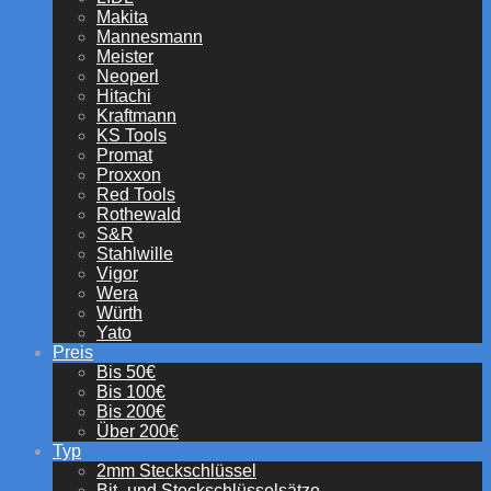
Makita
Mannesmann
Meister
Neoperl
Hitachi
Kraftmann
KS Tools
Promat
Proxxon
Red Tools
Rothewald
S&R
Stahlwille
Vigor
Wera
Würth
Yato
Preis
Bis 50€
Bis 100€
Bis 200€
Über 200€
Typ
2mm Steckschlüssel
Bit- und Steckschlüsselsätze