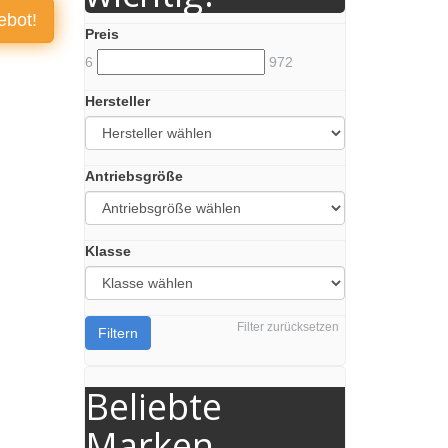
ebot!
Preis
6
972
Hersteller
Antriebsgröße
Klasse
Filter zurücksetzen
Filtern
Beliebte
Marken