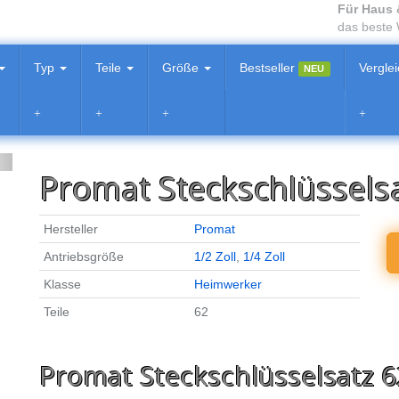
Für Haus 
das beste
Typ
Teile
Größe
Bestseller
Vergle
NEU
Promat Steckschlüsselsat
Hersteller
Promat
Antriebsgröße
1/2 Zoll
,
1/4 Zoll
Klasse
Heimwerker
Teile
62
Promat Steckschlüsselsatz 62