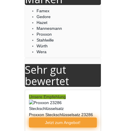
Famex
Gedore
Hazet
Mannesmann
Proxxon
Stahlwille
Würth
Wera
Sehr gut
bewertet
Unsere Empfehlung
Proxxon Steckschlüsselsatz 23286
Jetzt zum
Angebot!