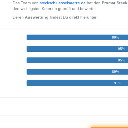
Das Team von
steckschluesselsaetze.de
hat den
Promat Stecks
den wichtigsten Kriterien geprüft und bewertet.
Deren
Auswertung
findest Du direkt hierunter:
89%
95%
95%
89%
91%