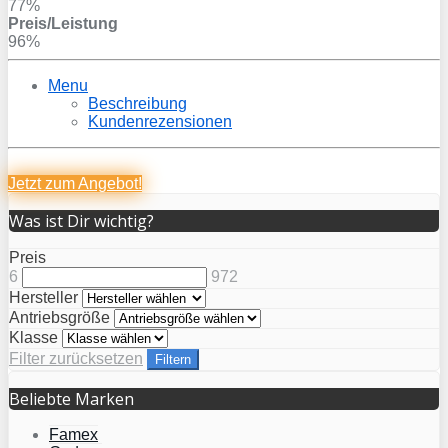
77%
Preis/Leistung
96%
Menu
Beschreibung
Kundenrezensionen
Jetzt zum
Angebot!
Was ist Dir wichtig?
Preis
6
972
Hersteller
Antriebsgröße
Klasse
Filter zurücksetzen
Filtern
Beliebte Marken
Famex