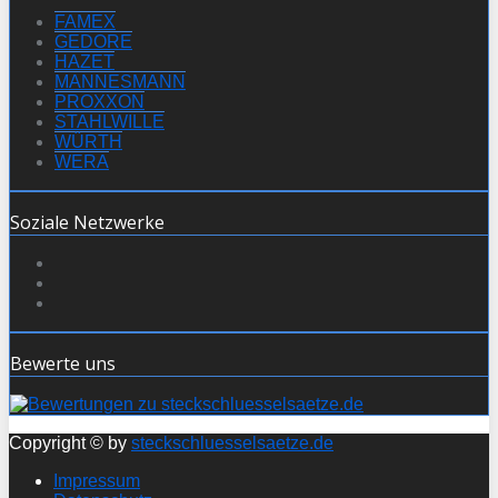
FAMEX
GEDORE
HAZET
MANNESMANN
PROXXON
STAHLWILLE
WÜRTH
WERA
Soziale Netzwerke
Bewerte uns
Copyright © by
steckschluesselsaetze.de
Impressum