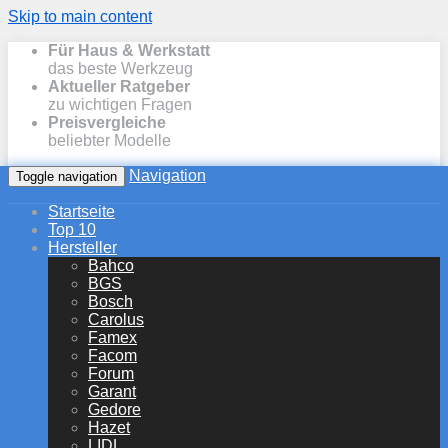
Skip to main content
Für Haus & Werkstatt
das beste Werkzeug
Aktueller Ratgeber
zu wichtigen Fragen
Preisvergleiche
beliebter Modelle
Navigation
Toggle navigation
Startseite
Top 10
Hersteller
Bahco
BGS
Bosch
Carolus
Famex
Facom
Forum
Garant
Gedore
Hazet
LIDL