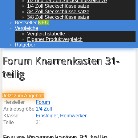
1/2 und 1/4 Zoll Steckschlüsselsätze
1/4 Zoll Steckschlüsselsätze
3/4 Zoll Steckschlüsselsätze
3/8 Zoll Steckschlüsselsätze
Bestseller
NEU
Vergleiche
Vergleichstabelle
Eigener Produktvergleich
Ratgeber
Forum Knarrenkasten 31-
teilig
Jetzt zum
Angebot!
Hersteller
Forum
Antriebsgröße
1/4 Zoll
Klasse
Einsteiger
,
Heimwerker
Teile
31
Forum Knarrenkasten 31-teilig