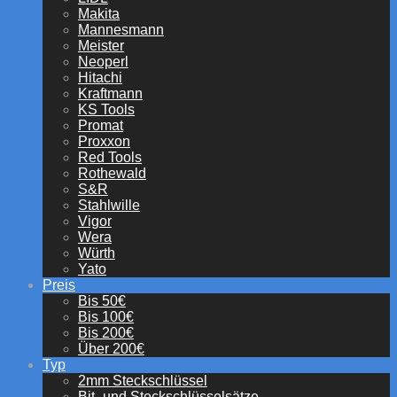
Makita
Mannesmann
Meister
Neoperl
Hitachi
Kraftmann
KS Tools
Promat
Proxxon
Red Tools
Rothewald
S&R
Stahlwille
Vigor
Wera
Würth
Yato
Preis
Bis 50€
Bis 100€
Bis 200€
Über 200€
Typ
2mm Steckschlüssel
Bit- und Steckschlüsselsätze