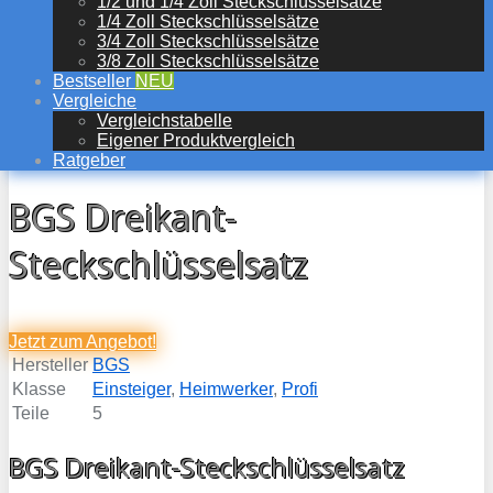
1/2 und 1/4 Zoll Steckschlüsselsätze
1/4 Zoll Steckschlüsselsätze
3/4 Zoll Steckschlüsselsätze
3/8 Zoll Steckschlüsselsätze
Bestseller
NEU
Vergleiche
Vergleichstabelle
Eigener Produktvergleich
Ratgeber
BGS Dreikant-
Steckschlüsselsatz
Jetzt zum
Angebot!
Hersteller
BGS
Klasse
Einsteiger
,
Heimwerker
,
Profi
Teile
5
BGS Dreikant-Steckschlüsselsatz