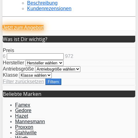
Beschreibung
Kundenrezensionen
Jetzt zum
Angebot!
Was ist Dir wichtig?
Preis
6
972
Hersteller
Antriebsgröße
Klasse
Filter zurücksetzen
Filtern
Beliebte Marken
Famex
Gedore
Hazet
Mannesmann
Proxxon
Stahlwille