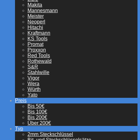
Makita
Mannesmann
Meister
Neoperl
Hitachi
Kraftmann
KS Tools
Promat
Proxxon
Red Tools
Rothewald
S&R
Stahlwille
Vigor
Wera
Würth
Yato
Preis
Bis 50€
Bis 100€
Bis 200€
Über 200€
Typ
2mm Steckschlüssel
Bit- und Steckschlüsselsätze