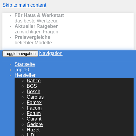
Skip to main content
Für Haus & Werkstatt
das beste Werkzeug
Aktueller Ratgeber
zu wichtigen Fragen
Preisvergleiche
beliebter Modelle
Navigation
Toggle navigation
Startseite
Top 10
Hersteller
Bahco
BGS
Bosch
Carolus
Famex
Facom
Forum
Garant
Gedore
Hazet
LIDL