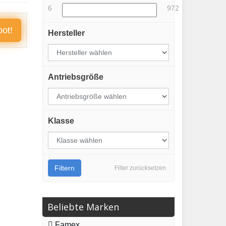
6
972
ot!
Hersteller
Antriebsgröße
Klasse
Filtern
Filter zurücksetzen
Beliebte Marken
Famex