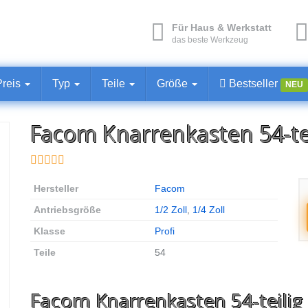
Für Haus & Werkstatt
das beste Werkzeug
Preis
Typ
Teile
Größe
Bestseller
NEU
Facom Knarrenkasten 54-te
Hersteller
Facom
Antriebsgröße
1/2 Zoll
,
1/4 Zoll
Klasse
Profi
Teile
54
Facom Knarrenkasten 54-teilig