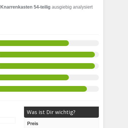
Knarrenkasten 54-teilig
ausgiebig analysiert
%
%
Was ist Dir wichtig?
Preis