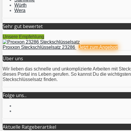
Würth
Wera
Sehr gut bewertet
Unsere Empfehlung
Proxxon Steckschlüsselsatz 23286
Jetzt zum
Angebot!
Über uns
Wir lieben das schnelle und unkomplizierte Arbeiten mit Stec
dieses Portal ins Leben gerufen. So kannst Du die wichtigst
Steckschlüsselsatz finden.
Folge uns...
Aktuelle Ratgeberartikel