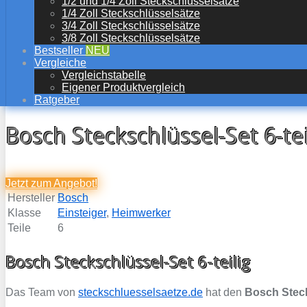
1/2 und 1/4 Zoll Steckschlüsselsätze
1/4 Zoll Steckschlüsselsätze
3/4 Zoll Steckschlüsselsätze
3/8 Zoll Steckschlüsselsätze
Bestseller
NEU
Vergleiche
Vergleichstabelle
Eigener Produktvergleich
Ratgeber
Bosch Steckschlüssel-Set 6-tei
Jetzt zum
Angebot!
Hersteller
Bosch
Klasse
Einsteiger
,
Heimwerker
Teile
6
Bosch Steckschlüssel-Set 6-teilig
Das Team von
steckschluesselsaetze.de
hat den
Bosch Steck