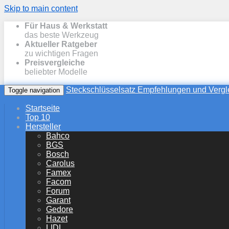
Skip to main content
Für Haus & Werkstatt
das beste Werkzeug
Aktueller Ratgeber
zu wichtigen Fragen
Preisvergleiche
beliebter Modelle
Steckschlüsselsatz Empfehlungen und Vergl
Toggle navigation
Startseite
Top 10
Hersteller
Bahco
BGS
Bosch
Carolus
Famex
Facom
Forum
Garant
Gedore
Hazet
LIDL