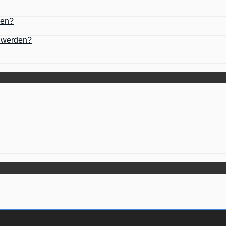
zen?
t werden?