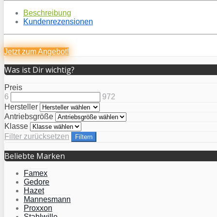
Beschreibung
Kundenrezensionen
Jetzt zum
Angebot!
Was ist Dir wichtig?
Preis
6
972
Hersteller
Antriebsgröße
Klasse
Filter zurücksetzen
Filtern
Beliebte Marken
Famex
Gedore
Hazet
Mannesmann
Proxxon
Stahlwille