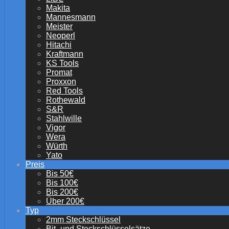
Makita
Mannesmann
Meister
Neoperl
Hitachi
Kraftmann
KS Tools
Promat
Proxxon
Red Tools
Rothewald
S&R
Stahlwille
Vigor
Wera
Würth
Yato
Preis
Bis 50€
Bis 100€
Bis 200€
Über 200€
Typ
2mm Steckschlüssel
Bit- und Steckschlüsselsätze