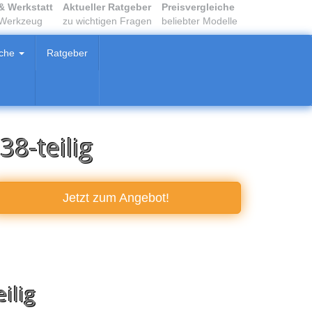
& Werkstatt
Aktueller Ratgeber
Preisvergleiche
 Werkzeug
zu wichtigen Fragen
beliebter Modelle
iche
Ratgeber
38-teilig
Jetzt zum
Angebot!
ilig