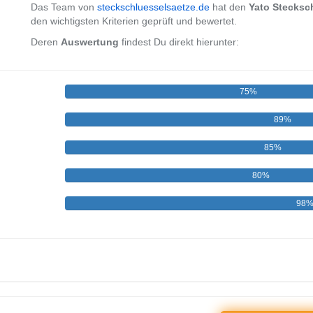
Das Team von
steckschluesselsaetze.de
hat den
Yato Stecksch
den wichtigsten Kriterien geprüft und bewertet.
Deren
Auswertung
findest Du direkt hierunter:
75%
89%
85%
80%
98