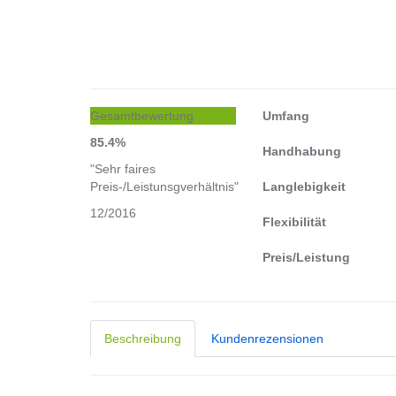
Gesamtbewertung
Umfang
85.4%
Handhabung
"Sehr faires
Preis-/Leistunsgverhältnis"
Langlebigkeit
12/2016
Flexibilität
Preis/Leistung
Beschreibung
Kundenrezensionen