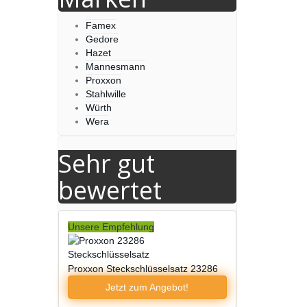
Famex
Gedore
Hazet
Mannesmann
Proxxon
Stahlwille
Würth
Wera
Sehr gut
bewertet
Unsere Empfehlung
Proxxon Steckschlüsselsatz 23286
Jetzt zum
Angebot!