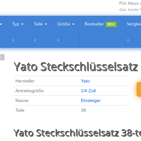
Für Haus 
das beste
Typ
Teile
Größe
Bestseller
Vergle
NEU
Yato Steckschlüsselsatz 
Hersteller
Yato
Antriebsgröße
1/4 Zoll
Klasse
Einsteiger
Teile
38
Yato Steckschlüsselsatz 38-te