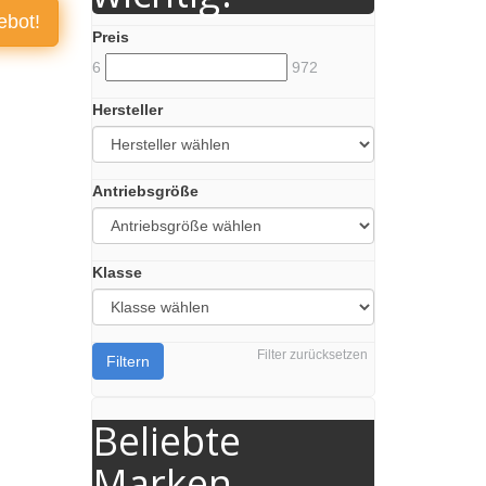
ebot!
Preis
6
972
Hersteller
Antriebsgröße
Klasse
Filter zurücksetzen
Filtern
Beliebte
Marken