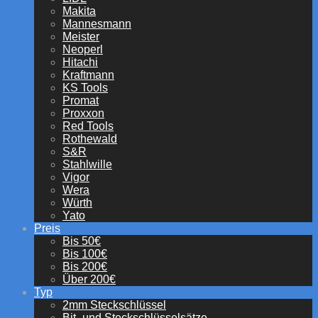
Makita
Mannesmann
Meister
Neoperl
Hitachi
Kraftmann
KS Tools
Promat
Proxxon
Red Tools
Rothewald
S&R
Stahlwille
Vigor
Wera
Würth
Yato
Preis
Bis 50€
Bis 100€
Bis 200€
Über 200€
Typ
2mm Steckschlüssel
Bit- und Steckschlüsselsätze