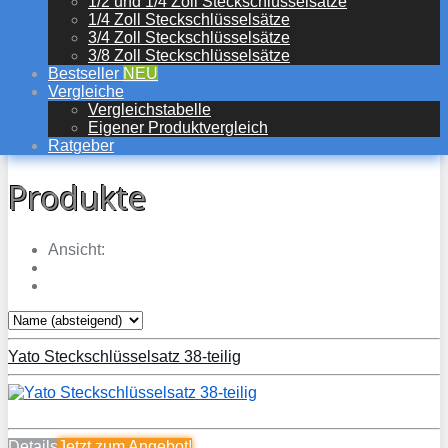
1/2 und 1/4 Zoll Steckschlüsselsätze
1/4 Zoll Steckschlüsselsätze
3/4 Zoll Steckschlüsselsätze
3/8 Zoll Steckschlüsselsätze
Bestseller
NEU
Vergleiche
Vergleichstabelle
Eigener Produktvergleich
Ratgeber
Produkte
Ansicht:
Yato Steckschlüsselsatz 38-teilig
Details
Jetzt zum
Angebot!