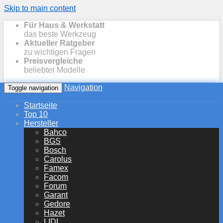
Skip to main content
Für Haus & Werkstatt
das beste Werkzeug
Aktueller Ratgeber
zu wichtigen Fragen
Preisvergleiche
beliebter Modelle
Navigation
Toggle navigation
Startseite
Top 10
Hersteller
Bahco
BGS
Bosch
Carolus
Famex
Facom
Forum
Garant
Gedore
Hazet
LIDL