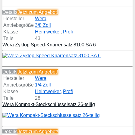
Details
Jetzt zum
Angebot!
Hersteller
Wera
Antriebsgröße
3/8 Zoll
Klasse
Heimwerker
,
Profi
Teile
43
Wera Zyklop Speed-Knarrensatz 8100 SA 6
Details
Jetzt zum
Angebot!
Hersteller
Wera
Antriebsgröße
1/4 Zoll
Klasse
Heimwerker
,
Profi
Teile
28
Wera Kompakt-Steckschlüsselsatz 26-teilig
Details
Jetzt zum
Angebot!