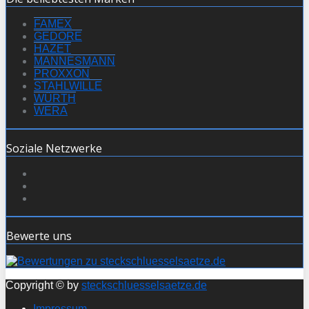
FAMEX
GEDORE
HAZET
MANNESMANN
PROXXON
STAHLWILLE
WÜRTH
WERA
Soziale Netzwerke
Bewerte uns
Copyright © by
steckschluesselsaetze.de
Impressum