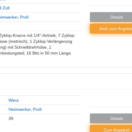
4 Zoll
eimwerker
,
Profi
Details
6
Jetzt zum
Angebo
Zyklop-Knarre mit 1/4"-Antrieb, 7 Zyklop-
sse (metrisch), 1 Zyklop-Verlängerung
ang) mit Schnelldrehhülse, 1
rbindungsteil, 16 Bits in 50 mm Länge.
Wera
Heimwerker
,
Profi
39
Details
Zum Angebot!