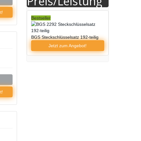
Preis/Leistung
t!
Bestseller
BGS Steckschlüsselsatz 192-teilig
Jetzt zum
Angebot!
t!