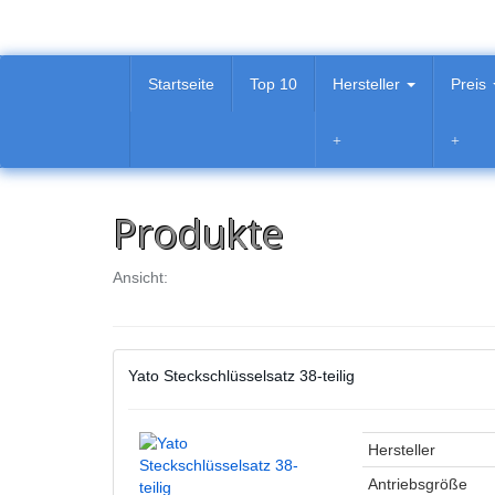
Skip
to
main
content
Startseite
Top 10
Hersteller
Preis
Produkte
Ansicht:
Yato Steckschlüsselsatz 38-teilig
Hersteller
Antriebsgröße