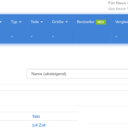
Für Haus 
das beste
Typ
Teile
Größe
Bestseller
Vergle
NEU
Yato
1/4 Zoll