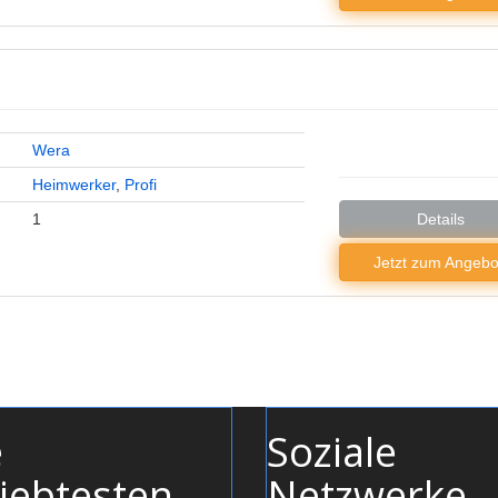
Wera
Heimwerker
,
Profi
1
Details
Jetzt zum
Angebo
e
Soziale
iebtesten
Netzwerke