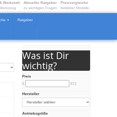
& Werkstatt
Aktueller Ratgeber
Preisvergleiche
 Werkzeug
zu wichtigen Fragen
beliebter Modelle
iche
Ratgeber
Was ist Dir
wichtig?
Preis
6
972
Hersteller
Antriebsgröße