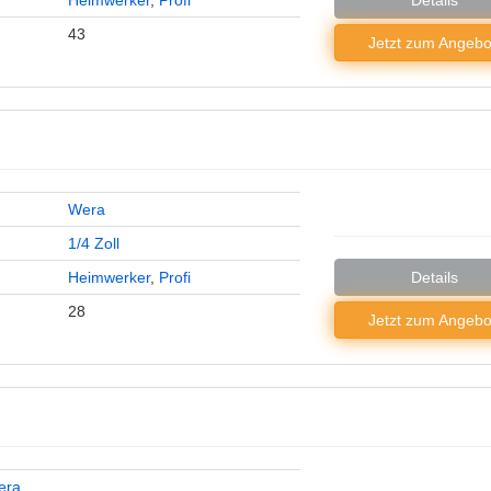
Heimwerker
,
Profi
Details
43
Jetzt zum
Angebo
Wera
1/4 Zoll
Heimwerker
,
Profi
Details
28
Jetzt zum
Angebo
era