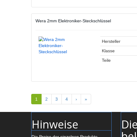
Wera 2mm Elektroniker-Steckschlüssel
Hersteller
Klasse
Teile
1
2
3
4
›
»
Hinweise
Di
bel
Die Preise der einzelnen Produkte