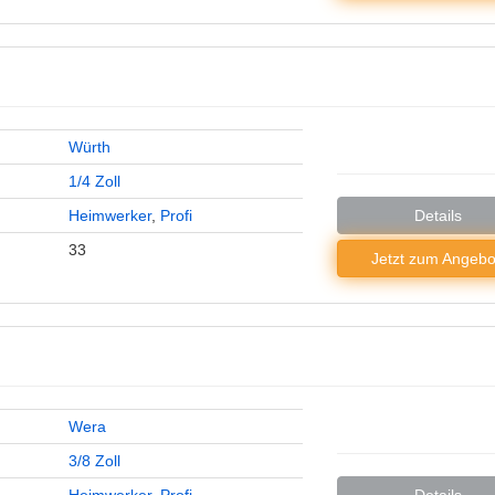
Würth
1/4 Zoll
Heimwerker
,
Profi
Details
33
Jetzt zum
Angebo
Wera
3/8 Zoll