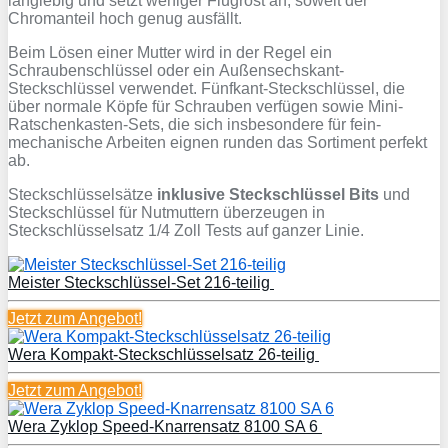
langlebig und setzt weniger Flugrost an, soweit der
Chromanteil hoch genug ausfällt.
Beim Lösen einer Mutter wird in der Regel ein
Schraubenschlüssel oder ein Außensechskant-
Steckschlüssel verwendet. Fünfkant-Steckschlüssel, die
über normale Köpfe für Schrauben verfügen sowie Mini-
Ratschenkasten-Sets, die sich insbesondere für fein-
mechanische Arbeiten eignen runden das Sortiment perfekt
ab.
Steckschlüsselsätze
inklusive Steckschlüssel Bits
und
Steckschlüssel für Nutmuttern überzeugen in
Steckschlüsselsatz 1/4 Zoll Tests auf ganzer Linie.
Meister Steckschlüssel-Set 216-teilig
Jetzt zum
Angebot!
Wera Kompakt-Steckschlüsselsatz 26-teilig
Jetzt zum
Angebot!
Wera Zyklop Speed-Knarrensatz 8100 SA 6