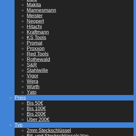
Makita
Mannesmann
Meister
Neoperl
Hitachi
Kraftmann
KS Tools
Promat
Proxxon
Red Tools
Rothewald
S&R
Stahlwille
Vigor
Wera
Würth
Yato
Preis
Bis 50€
Bis 100€
Bis 200€
Über 200€
Typ
2mm Steckschlüssel
Bit- und Steckschlüsselsätze