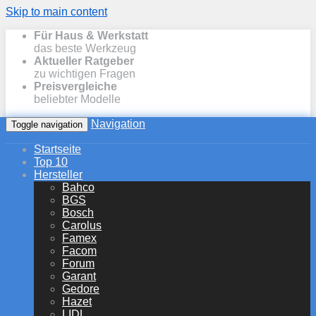
Skip to main content
Für Haus & Werkstatt
das beste Werkzeug
Aktueller Ratgeber
zu wichtigen Fragen
Preisvergleiche
beliebter Modelle
Navigation
Toggle navigation
Startseite
Top 10
Hersteller
Bahco
BGS
Bosch
Carolus
Famex
Facom
Forum
Garant
Gedore
Hazet
LIDL