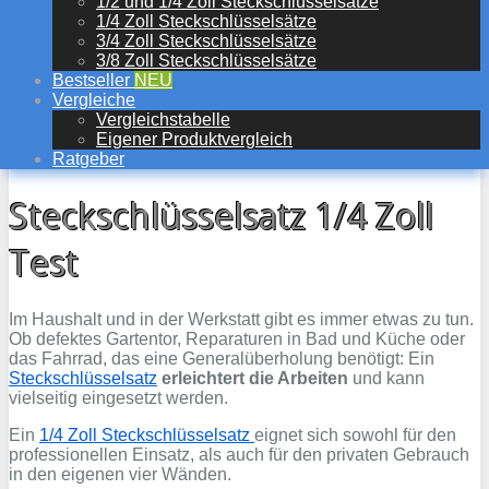
1/2 und 1/4 Zoll Steckschlüsselsätze
1/4 Zoll Steckschlüsselsätze
3/4 Zoll Steckschlüsselsätze
3/8 Zoll Steckschlüsselsätze
Bestseller
NEU
Vergleiche
Vergleichstabelle
Eigener Produktvergleich
Ratgeber
Steckschlüsselsatz 1/4 Zoll
Test
Im Haushalt und in der Werkstatt gibt es immer etwas zu tun.
Ob defektes Gartentor, Reparaturen in Bad und Küche oder
das Fahrrad, das eine Generalüberholung benötigt: Ein
Steckschlüsselsatz
erleichtert die Arbeiten
und kann
vielseitig eingesetzt werden.
Ein
1/4 Zoll Steckschlüsselsatz
eignet sich sowohl für den
professionellen Einsatz, als auch für den privaten Gebrauch
in den eigenen vier Wänden.