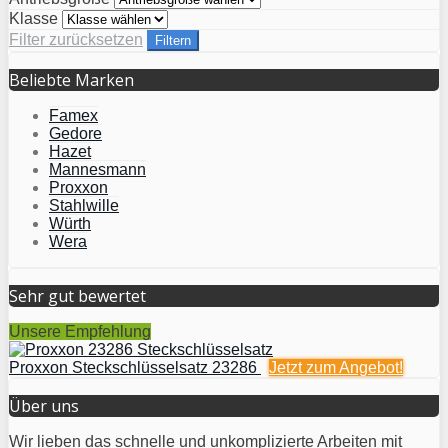
Klasse
Filter zurücksetzen
Filtern
Beliebte Marken
Famex
Gedore
Hazet
Mannesmann
Proxxon
Stahlwille
Würth
Wera
Sehr gut bewertet
Unsere Empfehlung
Proxxon Steckschlüsselsatz 23286
Jetzt zum
Angebot!
Über uns
Wir lieben das schnelle und unkomplizierte Arbeiten mit