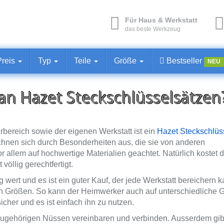
Für Haus & Werkstatt
das beste Werkzeug
Preis
Typ
Teile
Größe
Bestseller
NEU
an Hazet Steckschlüsselsätzen
ereich sowie der eigenen Werkstatt ist ein
Hazet
Steckschlüs
chnen sich durch Besonderheiten aus, die sie von anderen
allem auf hochwertige Materialien geachtet. Natürlich kostet d
völlig gerechtfertigt.
wert und es ist ein guter Kauf, der jede Werkstatt bereichern k
hen Größen. So kann der Heimwerker auch auf unterschiedliche 
cher und es ist einfach ihn zu nutzen.
 zugehörigen Nüssen vereinbaren und verbinden. Ausserdem gib