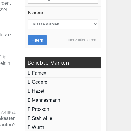
erden.
ssel
Klasse
 Nüsse
Filtern
Filter zurücksetzen
tigt,
Beliebte Marken
it in
Famex
Gedore
Hazet
Mannesmann
Proxxon
 ARTIKEL
nkasten
Stahlwille
kaufen?
Würth