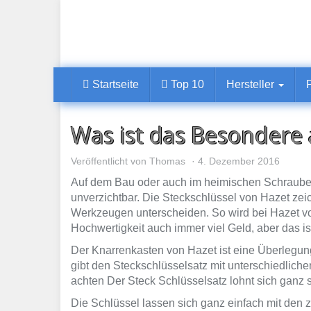
Skip
to
main
content
Startseite
Top 10
Hersteller
Was ist das Besondere 
Veröffentlicht von
Thomas
4. Dezember 2016
Auf dem Bau oder auch im heimischen Schrauberb
unverzichtbar. Die Steckschlüssel von Hazet zei
Werkzeugen unterscheiden. So wird bei Hazet vor 
Hochwertigkeit auch immer viel Geld, aber das ist 
Der Knarrenkasten von Hazet ist eine Überlegung 
gibt den Steckschlüsselsatz mit unterschiedlic
achten Der Steck Schlüsselsatz lohnt sich ganz si
Die Schlüssel lassen sich ganz einfach mit den