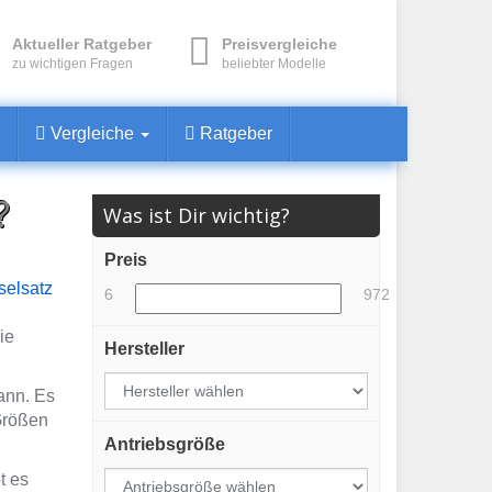
Aktueller Ratgeber
Preisvergleiche
zu wichtigen Fragen
beliebter Modelle
Vergleiche
Ratgeber
?
Was ist Dir wichtig?
Preis
selsatz
6
972
ie
Hersteller
ann. Es
Größen
Antriebsgröße
t es