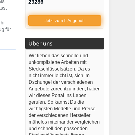
als
23286
asst
Jetzt zum
Angebot!
ehr
g für
Über uns
Wir lieben das schnelle und
unkomplizierte Arbeiten mit
Steckschlüsselsätzen. Da es
nicht immer leicht ist, sich im
Dschungel der verschiedenen
Angebote zurechtzufinden, haben
wir dieses Portal ins Leben
gerufen. So kannst Du die
wichtigsten Modelle und Preise
der verschiedenen Hersteller
mühelos miteinander vergleichen
und schnell den passenden