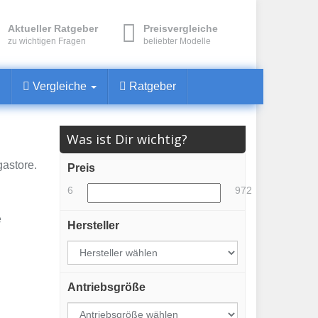
Aktueller Ratgeber
Preisvergleiche
zu wichtigen Fragen
beliebter Modelle
Vergleiche
Ratgeber
Was ist Dir wichtig?
astore.
Preis
6
972
e
Hersteller
Antriebsgröße