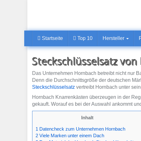
Skip
to
main
content
Startseite
Top 10
Hersteller
Steckschlüsselsatz vo
Das Unternehmen Hornbach betreibt nicht nur Ba
Denn die Durchschnittsgröße der deutschen Märk
Steckschlüsselsatz
vertreibt Hornbach unter sei
Hornbach Knarrenkästen überzeugen in der Regel
gekauft. Worauf es bei der Auswahl ankommt und 
Inhalt
1 Datencheck zum Unternehmen Hornbach
2 Viele Marken unter einem Dach