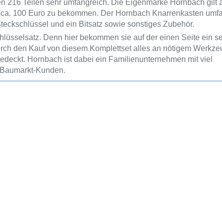
en 216 Teilen sehr umfangreich. Die Eigenmarke Hornbach gilt 
 für ca. 100 Euro zu bekommen. Der Hornbach Knarrenkasten umf
eckschlüssel und ein Bitsatz sowie sonstiges Zubehör.
üsselsatz. Denn hier bekommen sie auf der einen Seite ein s
durch den Kauf von diesem Komplettset alles an nötigem Werkzeu
deckt. Hornbach ist dabei ein Familienunternehmen mit viel
n Baumarkt-Kunden.