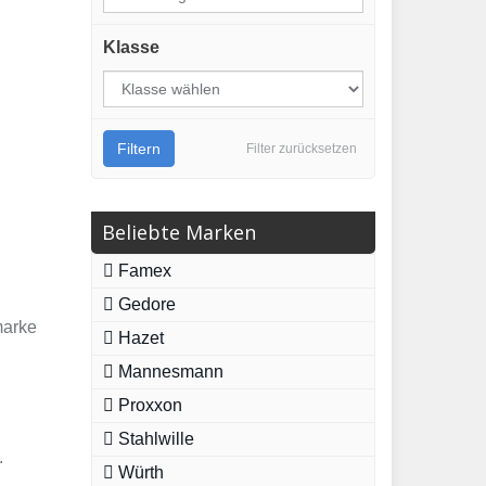
Klasse
Filtern
Filter zurücksetzen
Beliebte Marken
Famex
Gedore
marke
Hazet
Mannesmann
Proxxon
Stahlwille
.
Würth